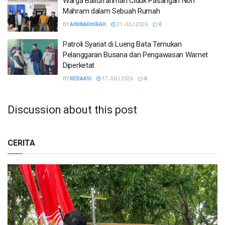
Warga Baiturrahman Ciduk Pasangan Non
Mahram dalam Sebuah Rumah
BY
AININADHIRAH
21 JULI 2026
0
Patroli Syariat di Lueng Bata Temukan
Pelanggaran Busana dan Pengawasan Warnet
Diperketat
BY
REDAKSI
17 JULI 2026
0
Discussion about this post
CERITA