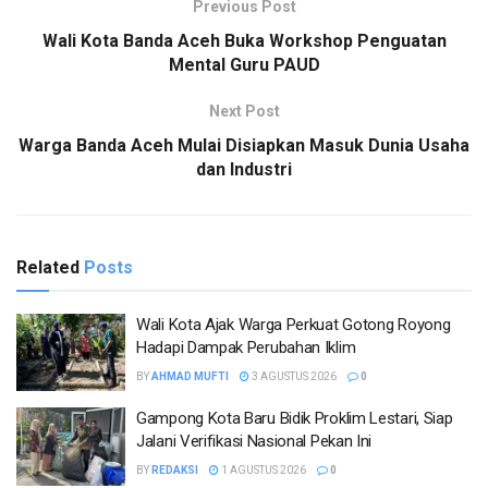
Previous Post
Wali Kota Banda Aceh Buka Workshop Penguatan
Mental Guru PAUD
Next Post
Warga Banda Aceh Mulai Disiapkan Masuk Dunia Usaha
dan Industri
Related
Posts
Wali Kota Ajak Warga Perkuat Gotong Royong
Hadapi Dampak Perubahan Iklim
BY
AHMAD MUFTI
3 AGUSTUS 2026
0
Gampong Kota Baru Bidik Proklim Lestari, Siap
Jalani Verifikasi Nasional Pekan Ini
BY
REDAKSI
1 AGUSTUS 2026
0