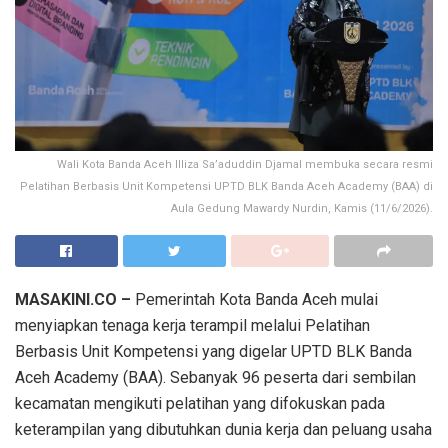
Wali Kota Banda Aceh Illiza Sa’aduddin Djamal membuka secara resmi
Pelatihan Berbasis Unit Kompetensi UPTD BLK Banda Aceh Academy (BAA) di
Aula Gedung Mawardy Nurdin, Kamis (11/6/2026).
MASAKINI.CO –
Pemerintah Kota Banda Aceh mulai
menyiapkan tenaga kerja terampil melalui Pelatihan
Berbasis Unit Kompetensi yang digelar UPTD BLK Banda
Aceh Academy (BAA). Sebanyak 96 peserta dari sembilan
kecamatan mengikuti pelatihan yang difokuskan pada
keterampilan yang dibutuhkan dunia kerja dan peluang usaha