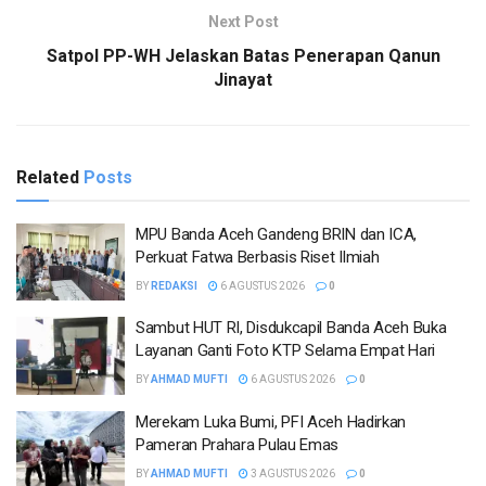
Next Post
Satpol PP-WH Jelaskan Batas Penerapan Qanun
Jinayat
Related
Posts
MPU Banda Aceh Gandeng BRIN dan ICA,
Perkuat Fatwa Berbasis Riset Ilmiah
BY
REDAKSI
6 AGUSTUS 2026
0
Sambut HUT RI, Disdukcapil Banda Aceh Buka
Layanan Ganti Foto KTP Selama Empat Hari
BY
AHMAD MUFTI
6 AGUSTUS 2026
0
Merekam Luka Bumi, PFI Aceh Hadirkan
Pameran Prahara Pulau Emas
BY
AHMAD MUFTI
3 AGUSTUS 2026
0