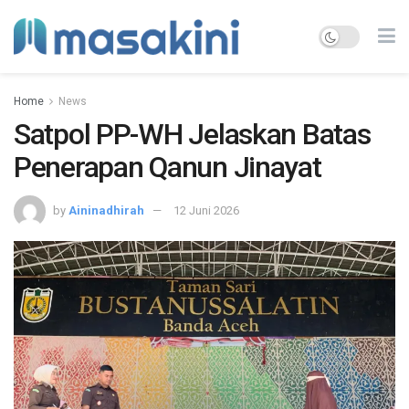
Home
News
Satpol PP-WH Jelaskan Batas
Penerapan Qanun Jinayat
by
Aininadhirah
12 Juni 2026