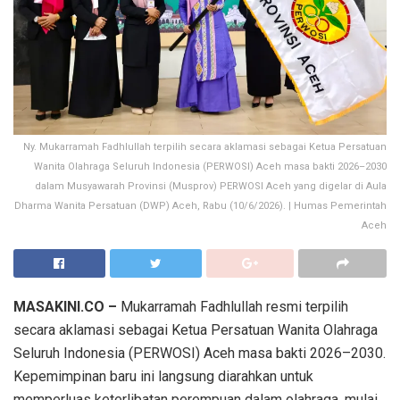
Ny. Mukarramah Fadhlullah terpilih secara aklamasi sebagai Ketua Persatuan
Wanita Olahraga Seluruh Indonesia (PERWOSI) Aceh masa bakti 2026–2030
dalam Musyawarah Provinsi (Musprov) PERWOSI Aceh yang digelar di Aula
Dharma Wanita Persatuan (DWP) Aceh, Rabu (10/6/2026). | Humas Pemerintah
Aceh
MASAKINI.CO –
Mukarramah Fadhlullah resmi terpilih
secara aklamasi sebagai Ketua Persatuan Wanita Olahraga
Seluruh Indonesia (PERWOSI) Aceh masa bakti 2026–2030.
Kepemimpinan baru ini langsung diarahkan untuk
memperluas keterlibatan perempuan dalam olahraga, mulai