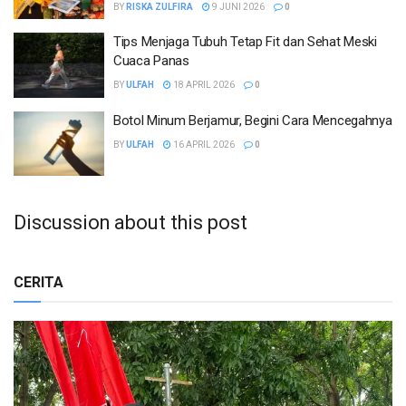
BY
RISKA ZULFIRA
9 JUNI 2026
0
Tips Menjaga Tubuh Tetap Fit dan Sehat Meski
Cuaca Panas
BY
ULFAH
18 APRIL 2026
0
Botol Minum Berjamur, Begini Cara Mencegahnya
BY
ULFAH
16 APRIL 2026
0
Discussion about this post
CERITA