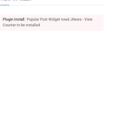
Plugin Install
: Popular Post Widget need JNews - View
Counter to be installed