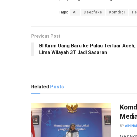
Tags:
AI
Deepfake
Komdigi
Pe
Previous Post
BI Kirim Uang Baru ke Pulau Terluar Aceh,
Lima Wilayah 3T Jadi Sasaran
Related
Posts
Komdig
Media 
BY
AININA
MASAKINI