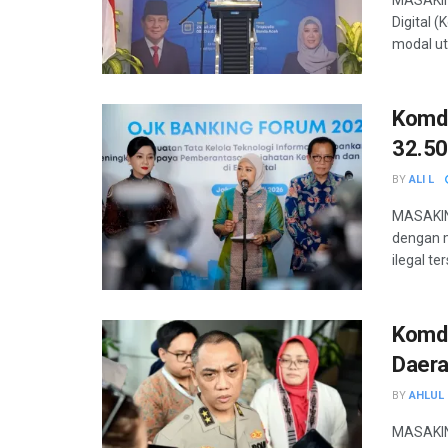
Digital (
modal ut
Komdi
32.50
BY
ALI L
MASAKIN
dengan m
ilegal te
Komdi
Daera
BY
AHLUL 
MASAKINI