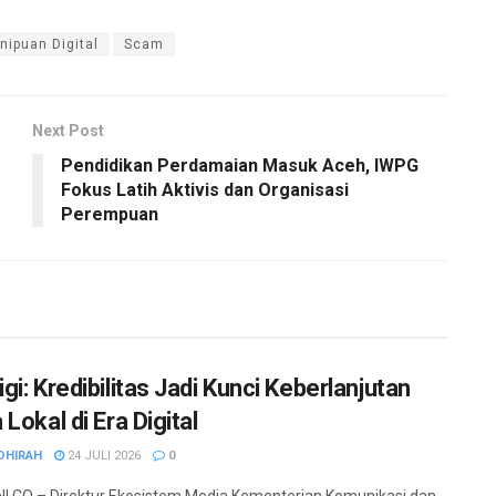
nipuan Digital
Scam
Next Post
Pendidikan Perdamaian Masuk Aceh, IWPG
Fokus Latih Aktivis dan Organisasi
Perempuan
i: Kredibilitas Jadi Kunci Keberlanjutan
Lokal di Era Digital
DHIRAH
24 JULI 2026
0
.CO – Direktur Ekosistem Media Kementerian Komunikasi dan