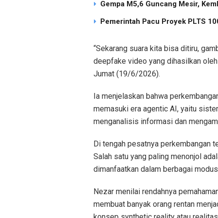
Gempa M5,6 Guncang Mesir, Keml
Pemerintah Pacu Proyek PLTS 100
“Sekarang suara kita bisa ditiru, gam
deepfake video yang dihasilkan oleh 
Jumat (19/6/2026).
Ia menjelaskan bahwa perkembangan A
memasuki era agentic AI, yaitu sist
menganalisis informasi dan mengamb
Di tengah pesatnya perkembangan ter
Salah satu yang paling menonjol ada
dimanfaatkan dalam berbagai modus 
Nezar menilai rendahnya pemahaman
membuat banyak orang rentan menjadi
konsep synthetic reality atau realit