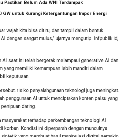
u Pastikan Belum Ada WNI Terdampak
 GW untuk Kurangi Ketergantungan Impor Energi
bar wajah kita bisa ditiru, dan tampil dalam bentuk
AI dengan sangat mulus,” ujarnya mengutip Infpublik.id,
I saat ini telah bergerak melampaui generative AI dan
em yang memiliki kemampuan lebih mandiri dalam
il keputusan.
sebut, risiko penyalahgunaan teknologi juga meningkat.
lah penggunaan AI untuk menciptakan konten palsu yang
penipuan daring.
 masyarakat terhadap perkembangan teknologi AI
 korban. Kondisi ini diperparah dengan munculnya
as sintetik yang membuat hasil manipulasi digital semakin