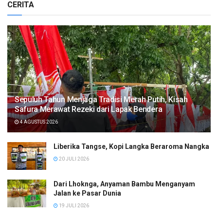
CERITA
Sepuluh Tahun Menjaga Tradisi Merah Putih, Kisah
Safura Merawat Rezeki dari Lapak Bendera
4 AGUSTUS 2026
Liberika Tangse, Kopi Langka Beraroma Nangka
20 JULI 2026
Dari Lhoknga, Anyaman Bambu Menganyam
Jalan ke Pasar Dunia
19 JULI 2026