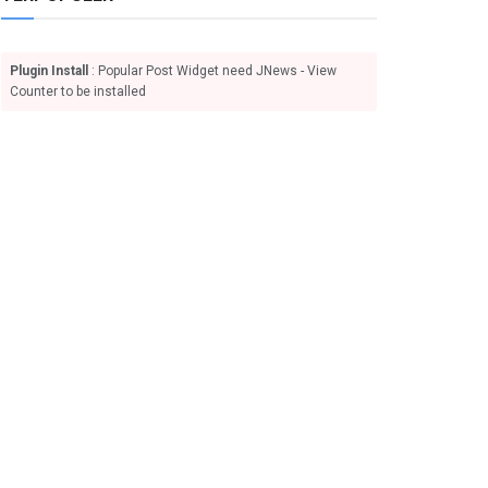
Plugin Install
: Popular Post Widget need JNews - View
Counter to be installed