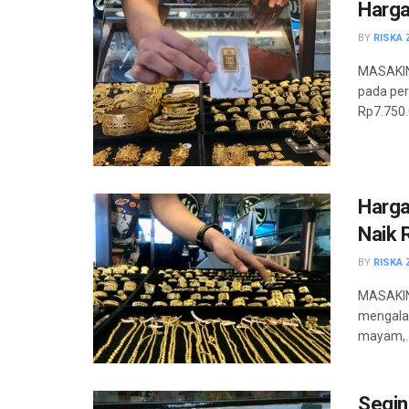
Harga
BY
RISKA 
MASAKIN
pada per
Rp7.750.0
Harga
Naik 
BY
RISKA 
MASAKINI
mengalam
mayam,..
Segin