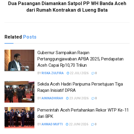
Dua Pasangan Diamankan Satpol PP WH Banda Aceh
dari Rumah Kontrakan di Lueng Bata
Related
Posts
Gubernur Sampaikan Raqan
Pertanggungjawaban APBA 2025, Pendapatan
Aceh Capai Rp10,70 Triliun
BY
RISKA ZULFIRA
22 JULI 2026
0
Sekda Aceh Hadiri Paripurna Persetujuan Tiga
Raqan Inisiatif DPRA
BY
AININADHIRAH
23 JUNI 2026
0
Pemerintah Aceh Pertahankan Rekor WTP Ke-11
dari BPK
BY
AHMAD MUFTI
22 JUNI 2026
0