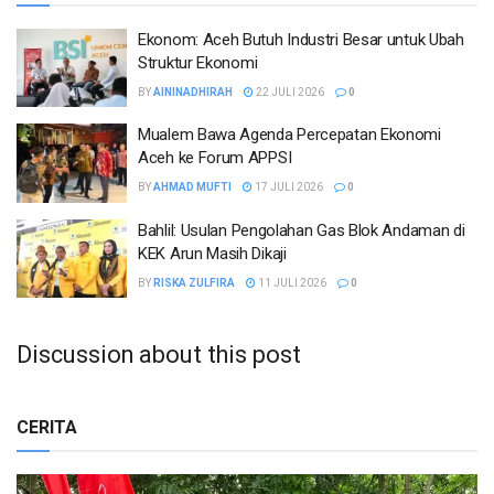
Ekonom: Aceh Butuh Industri Besar untuk Ubah
Struktur Ekonomi
BY
AININADHIRAH
22 JULI 2026
0
Mualem Bawa Agenda Percepatan Ekonomi
Aceh ke Forum APPSI
BY
AHMAD MUFTI
17 JULI 2026
0
Bahlil: Usulan Pengolahan Gas Blok Andaman di
KEK Arun Masih Dikaji
BY
RISKA ZULFIRA
11 JULI 2026
0
Discussion about this post
CERITA