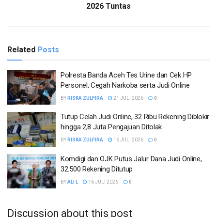
2026 Tuntas
Related
Posts
Polresta Banda Aceh Tes Urine dan Cek HP
Personel, Cegah Narkoba serta Judi Online
BY
RISKA ZULFIRA
21 JULI 2026
0
Tutup Celah Judi Online, 32 Ribu Rekening Diblokir
hingga 2,8 Juta Pengajuan Ditolak
BY
RISKA ZULFIRA
16 JULI 2026
0
Komdigi dan OJK Putus Jalur Dana Judi Online,
32.500 Rekening Ditutup
BY
ALI L
16 JULI 2026
0
Discussion about this post