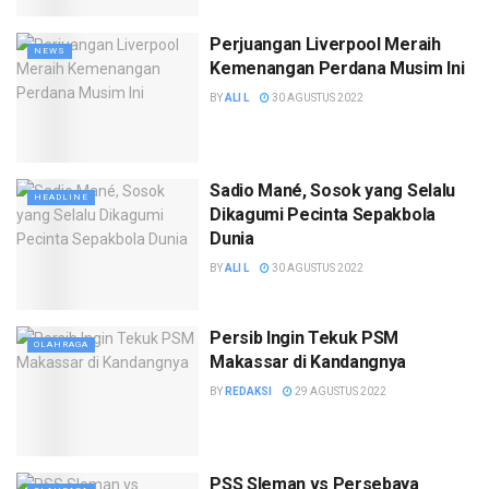
Perjuangan Liverpool Meraih
NEWS
Kemenangan Perdana Musim Ini
BY
ALI L
30 AGUSTUS 2022
Sadio Mané, Sosok yang Selalu
HEADLINE
Dikagumi Pecinta Sepakbola
Dunia
BY
ALI L
30 AGUSTUS 2022
Persib Ingin Tekuk PSM
OLAHRAGA
Makassar di Kandangnya
BY
REDAKSI
29 AGUSTUS 2022
PSS Sleman vs Persebaya