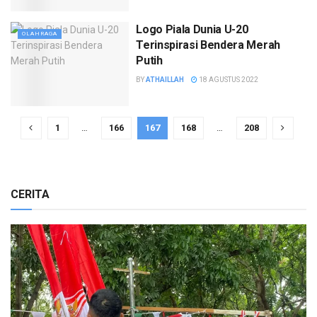
Logo Piala Dunia U-20
OLAHRAGA
Terinspirasi Bendera Merah
Putih
BY
ATHAILLAH
18 AGUSTUS 2022
1
…
166
167
168
…
208
CERITA