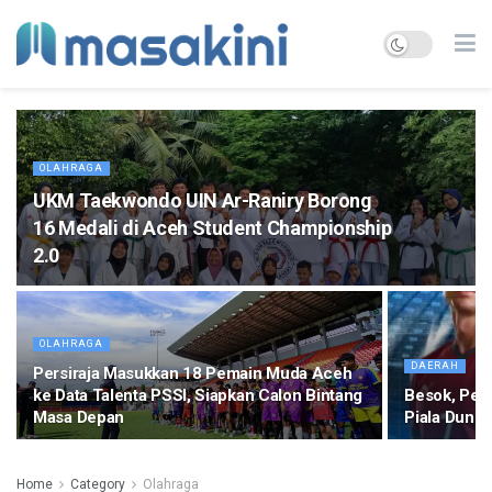
OLAHRAGA
UKM Taekwondo UIN Ar-Raniry Borong
16 Medali di Aceh Student Championship
2.0
OLAHRAGA
DAERAH
Persiraja Masukkan 18 Pemain Muda Aceh
ke Data Talenta PSSI, Siapkan Calon Bintang
Besok, Pem
Masa Depan
Piala Dunia
Home
Category
Olahraga