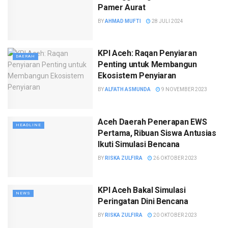
Pamer Aurat
BY
AHMAD MUFTI
28 JULI 2024
KPI Aceh: Raqan Penyiaran
DAERAH
Penting untuk Membangun
Ekosistem Penyiaran
BY
ALFATH ASMUNDA
9 NOVEMBER 2023
Aceh Daerah Penerapan EWS
HEADLINE
Pertama, Ribuan Siswa Antusias
Ikuti Simulasi Bencana
BY
RISKA ZULFIRA
26 OKTOBER 2023
KPI Aceh Bakal Simulasi
NEWS
Peringatan Dini Bencana
BY
RISKA ZULFIRA
20 OKTOBER 2023