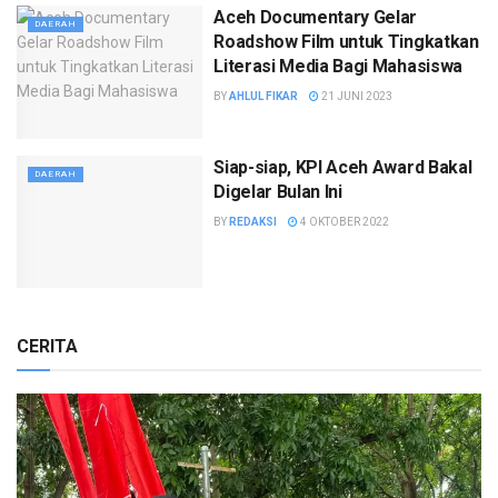
Aceh Documentary Gelar
DAERAH
Roadshow Film untuk Tingkatkan
Literasi Media Bagi Mahasiswa
BY
AHLUL FIKAR
21 JUNI 2023
Siap-siap, KPI Aceh Award Bakal
DAERAH
Digelar Bulan Ini
BY
REDAKSI
4 OKTOBER 2022
CERITA