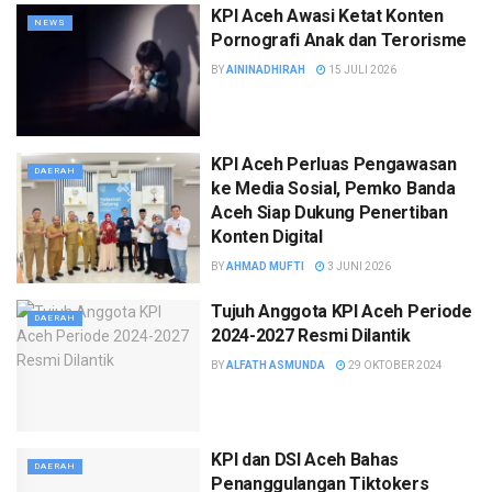
KPI Aceh Awasi Ketat Konten
NEWS
Pornografi Anak dan Terorisme
BY
AININADHIRAH
15 JULI 2026
KPI Aceh Perluas Pengawasan
DAERAH
ke Media Sosial, Pemko Banda
Aceh Siap Dukung Penertiban
Konten Digital
BY
AHMAD MUFTI
3 JUNI 2026
Tujuh Anggota KPI Aceh Periode
DAERAH
2024-2027 Resmi Dilantik
BY
ALFATH ASMUNDA
29 OKTOBER 2024
KPI dan DSI Aceh Bahas
DAERAH
Penanggulangan Tiktokers