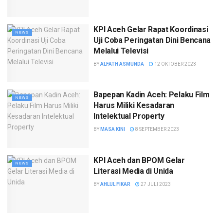
KPI Aceh Gelar Rapat Koordinasi
NEWS
Uji Coba Peringatan Dini Bencana
Melalui Televisi
BY
ALFATH ASMUNDA
12 OKTOBER 2023
Bapepan Kadin Aceh: Pelaku Film
NEWS
Harus Miliki Kesadaran
Intelektual Property
BY
MASA KINI
8 SEPTEMBER 2023
KPI Aceh dan BPOM Gelar
NEWS
Literasi Media di Unida
BY
AHLUL FIKAR
27 JULI 2023