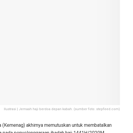
Ilustrasi | Jemaah haji berdoa depan kabah. (sumber foto: stepfeed.com)
 (Kemenag) akhirnya memutuskan untuk membatalkan
ia pada penyelenggaraan ibadah haji 1441H/2020M.