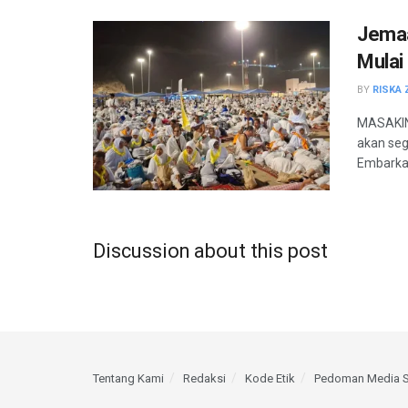
Jemaa
Mulai
BY
RISKA 
MASAKINI
akan seg
Embarkas
Discussion about this post
Tentang Kami
Redaksi
Kode Etik
Pedoman Media S