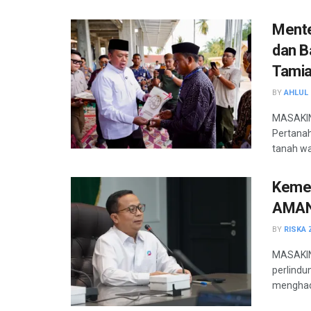
Mente
dan B
Tami
BY
AHLUL 
MASAKINI
Pertanah
tanah wa
Kemen
AMAN 
BY
RISKA 
MASAKIN
perlindu
menghadi