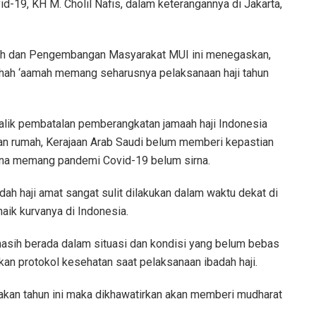
id-19, KH M. Cholil Nafis, dalam keterangannya di Jakarta,
wah dan Pengembangan Masyarakat MUI ini menegaskan,
hah ‘aamah memang seharusnya pelaksanaan haji tahun
balik pembatalan pemberangkatan jamaah haji Indonesia
tuan rumah, Kerajaan Arab Saudi belum memberi kepastian
rena memang pandemi Covid-19 belum sirna.
ah haji amat sangat sulit dilakukan dalam waktu dekat di
aik kurvanya di Indonesia.
masih berada dalam situasi dan kondisi yang belum bebas
an protokol kesehatan saat pelaksanaan ibadah haji.
anakan tahun ini maka dikhawatirkan akan memberi mudharat