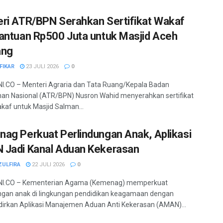
ri ATR/BPN Serahkan Sertifikat Wakaf
antuan Rp500 Juta untuk Masjid Aceh
ang
FIKAR
23 JULI 2026
0
.CO – Menteri Agraria dan Tata Ruang/Kepala Badan
an Nasional (ATR/BPN) Nusron Wahid menyerahkan sertifikat
kaf untuk Masjid Salman...
ag Perkuat Perlindungan Anak, Aplikasi
Jadi Kanal Aduan Kekerasan
ZULFIRA
22 JULI 2026
0
I.CO – Kementerian Agama (Kemenag) memperkuat
ngan anak di lingkungan pendidikan keagamaan dengan
rkan Aplikasi Manajemen Aduan Anti Kekerasan (AMAN)...