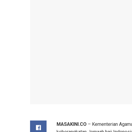
MASAKINI.CO
– Kementerian Agama
keberangkatan Jemaah haji Indones