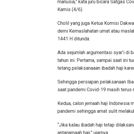
manusia,” kata juru bicara Satgas Cov
Kamis (4/6).
Cholil yang juga Ketua Komisi Dak
demi Kemaslahatan umat atau masla
1441 H ditunda.
Ada sejumlah argumentasi syar’i di 
tahun ini. Pertama, sampai saat ini 
tetang pelaksanaaan ibadah haji ka
Sehingga persiapan pelaksanaan Ibad
saat pandemi Covid-19 masih terus n
Kedua, calon jemaah haji Indonesia 
pandemi sehingga amat sulit melakuk
“Jika kalau ibadah haji tetap dilaks
antarjamaah haji,” ujarnya.