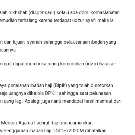
ialah rukhshah (dispensasi) selalu ada demi kemaslahatan.
emudian terhalang karena terdapat udzur syar’i maka ia
an dan tujuan, syariah sehingga pelaksanaan ibadah yang
naannya.
 sempit dapat membuka ruang kemudahan (idza dhaqa al-
ya perjalanan ibadah haji (Bipih) yang telah disetorkan
n saja uangnya dikelola BPKH sehingga saat pelunasan
 uang lagi. Apalagi juga nanti mendapat hasil manfaat dari
i, Menteri Agama Fachrul Razi mengumumkan
yelenggaraan ibadah haji 1441H/2020M dibatalkan.