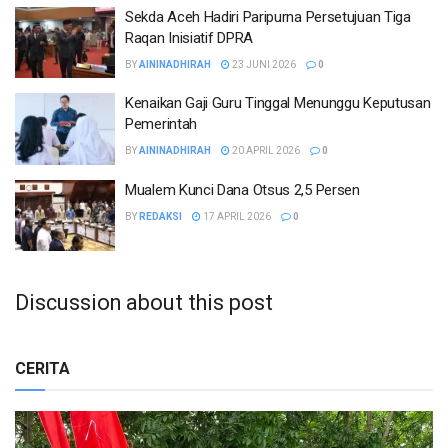
Sekda Aceh Hadiri Paripurna Persetujuan Tiga
Raqan Inisiatif DPRA
BY
AININADHIRAH
23 JUNI 2026
0
Kenaikan Gaji Guru Tinggal Menunggu Keputusan
Pemerintah
BY
AININADHIRAH
20 APRIL 2026
0
Mualem Kunci Dana Otsus 2,5 Persen
BY
REDAKSI
17 APRIL 2026
0
Discussion about this post
CERITA