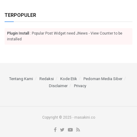
TERPOPULER
Plugin Install
: Popular Post Widget need JNews - View Counter to be
installed
Tentang Kami
Redaksi
Kode Etik
Pedoman Media Siber
Disclaimer
Privacy
Copyright © 2025 - masakini.co