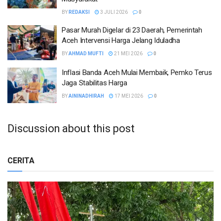
BY
REDAKSI
3 JULI 2026
0
Pasar Murah Digelar di 23 Daerah, Pemerintah
Aceh Intervensi Harga Jelang Iduladha
BY
AHMAD MUFTI
21 MEI 2026
0
Inflasi Banda Aceh Mulai Membaik, Pemko Terus
Jaga Stabilitas Harga
BY
AININADHIRAH
17 MEI 2026
0
Discussion about this post
CERITA