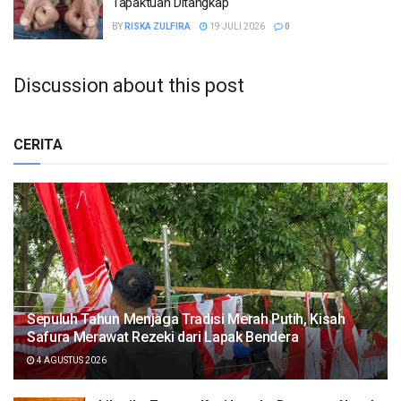
Tapaktuan Ditangkap
BY
RISKA ZULFIRA
19 JULI 2026
0
Discussion about this post
CERITA
Sepuluh Tahun Menjaga Tradisi Merah Putih, Kisah
Safura Merawat Rezeki dari Lapak Bendera
4 AGUSTUS 2026