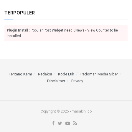
TERPOPULER
Plugin Install
: Popular Post Widget need JNews - View Counter to be
installed
Tentang Kami
Redaksi
Kode Etik
Pedoman Media Siber
Disclaimer
Privacy
Copyright © 2025 - masakini.co