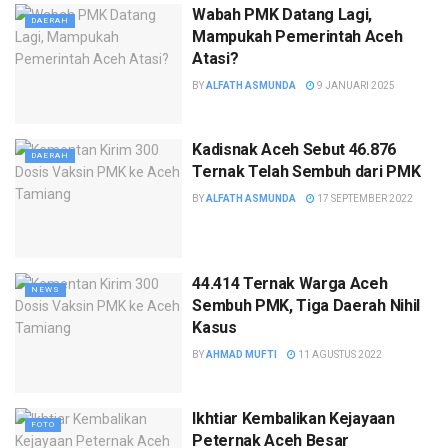
Wabah PMK Datang Lagi,
DAERAH
Mampukah Pemerintah Aceh
Atasi?
BY
ALFATH ASMUNDA
9 JANUARI 2025
Kadisnak Aceh Sebut 46.876
DAERAH
Ternak Telah Sembuh dari PMK
BY
ALFATH ASMUNDA
17 SEPTEMBER 2022
44.414 Ternak Warga Aceh
NEWS
Sembuh PMK, Tiga Daerah Nihil
Kasus
BY
AHMAD MUFTI
11 AGUSTUS 2022
Ikhtiar Kembalikan Kejayaan
FOTO
Peternak Aceh Besar