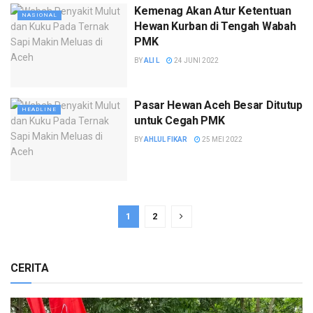
Kemenag Akan Atur Ketentuan
NASIONAL
Hewan Kurban di Tengah Wabah
PMK
BY
ALI L
24 JUNI 2022
Pasar Hewan Aceh Besar Ditutup
HEADLINE
untuk Cegah PMK
BY
AHLUL FIKAR
25 MEI 2022
1
2
CERITA