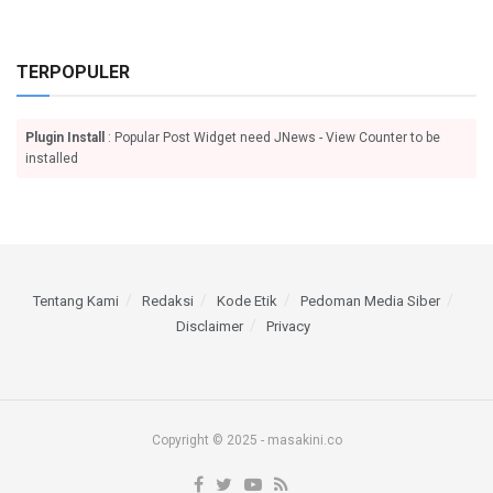
TERPOPULER
Plugin Install
: Popular Post Widget need JNews - View Counter to be
installed
Tentang Kami
Redaksi
Kode Etik
Pedoman Media Siber
Disclaimer
Privacy
Copyright © 2025 - masakini.co