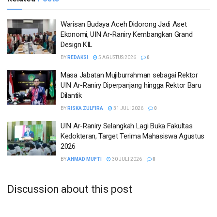
Warisan Budaya Aceh Didorong Jadi Aset
Ekonomi, UIN Ar-Raniry Kembangkan Grand
Design KIL
BY
REDAKSI
5 AGUSTUS 2026
0
Masa Jabatan Mujiburrahman sebagai Rektor
UIN Ar-Raniry Diperpanjang hingga Rektor Baru
Dilantik
BY
RISKA ZULFIRA
31 JULI 2026
0
UIN Ar-Raniry Selangkah Lagi Buka Fakultas
Kedokteran, Target Terima Mahasiswa Agustus
2026
BY
AHMAD MUFTI
30 JULI 2026
0
Discussion about this post