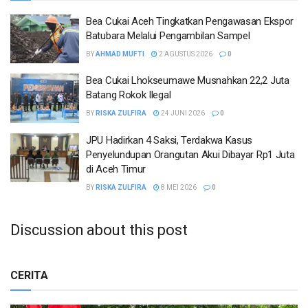
Bea Cukai Aceh Tingkatkan Pengawasan Ekspor
Batubara Melalui Pengambilan Sampel
BY
AHMAD MUFTI
2 AGUSTUS 2026
0
Bea Cukai Lhokseumawe Musnahkan 22,2 Juta
Batang Rokok Ilegal
BY
RISKA ZULFIRA
24 JUNI 2026
0
JPU Hadirkan 4 Saksi, Terdakwa Kasus
Penyelundupan Orangutan Akui Dibayar Rp1 Juta
di Aceh Timur
BY
RISKA ZULFIRA
8 MEI 2026
0
Discussion about this post
CERITA