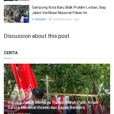
Gampong Kota Baru Bidik Proklim Lestari, Siap
Jalani Verifikasi Nasional Pekan Ini
BY
REDAKSI
1 AGUSTUS 2026
0
Discussion about this post
CERITA
Sepuluh Tahun Menjaga Tradisi Merah Putih, Kisah
Safura Merawat Rezeki dari Lapak Bendera