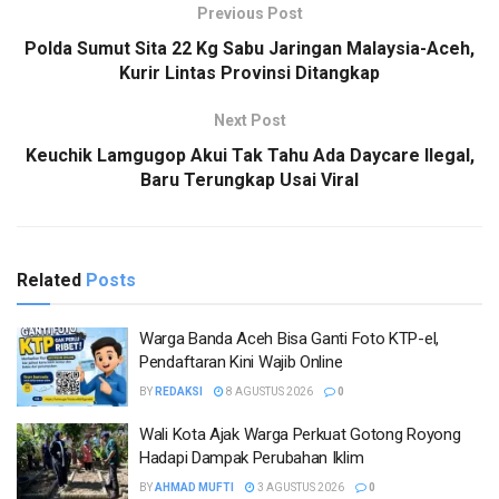
Previous Post
Polda Sumut Sita 22 Kg Sabu Jaringan Malaysia-Aceh,
Kurir Lintas Provinsi Ditangkap
Next Post
Keuchik Lamgugop Akui Tak Tahu Ada Daycare Ilegal,
Baru Terungkap Usai Viral
Related
Posts
Warga Banda Aceh Bisa Ganti Foto KTP-el,
Pendaftaran Kini Wajib Online
BY
REDAKSI
8 AGUSTUS 2026
0
Wali Kota Ajak Warga Perkuat Gotong Royong
Hadapi Dampak Perubahan Iklim
BY
AHMAD MUFTI
3 AGUSTUS 2026
0