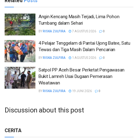
Related
Posts
Angin Kencang Masih Terjadi, Lima Pohon
Tumbang dalam Sehari
BY
RISKA ZULFIRA
7 AGUSTUS 2026
0
4 Pelajar Tenggelam di Pantai Ujong Batee, Satu
Tewas dan Tiga Masih Dalam Pencarian
BY
RISKA ZULFIRA
1 AGUSTUS 2026
0
Satpol PP Aceh Besar Perketat Pengawasan
Bukit Lamreh Usai Dugaan Pemerasan
Wisatawan
BY
RISKA ZULFIRA
19 JUNI 2026
0
Discussion about this post
CERITA