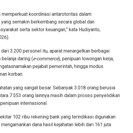
s memperkuat koordinasi antarotoritas dalam
a yang semakin berkembang secara global dan
yarakat serta sektor keuangan,” kata Hudiyanto,
026).
dari 3.200 personel itu, aparat menargetkan berbagai
 belanja daring (
e-commerce
), penipuan lowongan kerja,
engatasnamakan pejabat pemerintah, hingga modus
man korban.
ahatan yang sangat besar. Sebanyak 3.018 orang berusia
tara 7.553 orang lainnya masih dalam proses penyelidikan
 penipuan internasional.
ekitar 102 ribu rekening bank yang terindikasi digunakan
l mengamankan dana hasil kejahatan lebih dari 161 juta