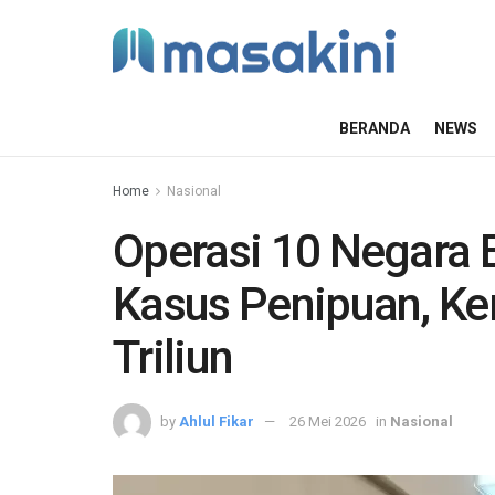
BERANDA
NEWS
Home
Nasional
Operasi 10 Negara 
Kasus Penipuan, Ke
Triliun
by
Ahlul Fikar
26 Mei 2026
in
Nasional