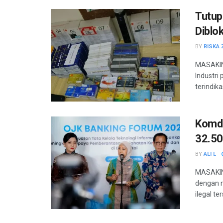
Tutup
Diblo
BY
RISKA 
MASAKINI
Industri
terindikas
Komdi
32.50
BY
ALI L
MASAKIN
dengan m
ilegal te