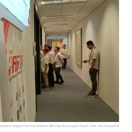
uasana Satgas Pemberantasan Aktivitas Keuangan Ilegal. Foto: via infopublik