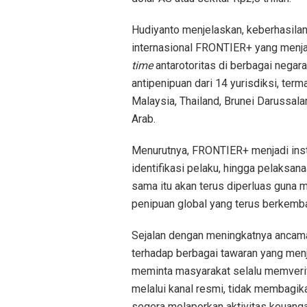
Hudiyanto menjelaskan, keberhasilan
internasional FRONTIER+ yang menjad
time
antarotoritas di berbagai negara
antipenipuan dari 14 yurisdiksi, ter
Malaysia, Thailand, Brunei Darussalam
Arab.
Menurutnya, FRONTIER+ menjadi inst
identifikasi pelaku, hingga pelaksana
sama itu akan terus diperluas guna 
penipuan global yang terus berkemban
Sejalan dengan meningkatnya ancama
terhadap berbagai tawaran yang menj
meminta masyarakat selalu memverifi
melalui kanal resmi, tidak membagika
segera melaporkan aktivitas keuanga