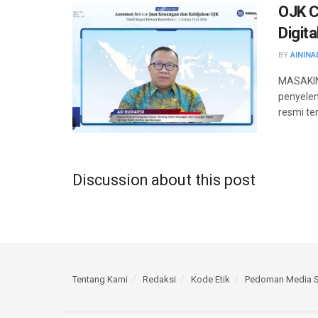
OJK C
Digit
BY
AININA
MASAKINI
penyelen
resmi te
Discussion about this post
Tentang Kami
Redaksi
Kode Etik
Pedoman Media S