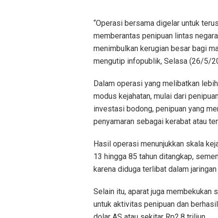
“Operasi bersama digelar untuk teru
memberantas penipuan lintas negar
menimbulkan kerugian besar bagi mas
mengutip infopublik, Selasa (26/5/2
Dalam operasi yang melibatkan lebih 
modus kejahatan, mulai dari penipuan
investasi bodong, penipuan yang m
penyamaran sebagai kerabat atau te
Hasil operasi menunjukkan skala kej
13 hingga 85 tahun ditangkap, semen
karena diduga terlibat dalam jaringan
Selain itu, aparat juga membekukan s
untuk aktivitas penipuan dan berhasi
dolar AS atau sekitar Rp2,8 triliun.