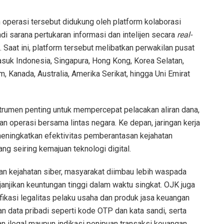
 operasi tersebut didukung oleh platform kolaborasi
i sarana pertukaran informasi dan intelijen secara
real-
. Saat ini, platform tersebut melibatkan perwakilan pusat
masuk Indonesia, Singapura, Hong Kong, Korea Selatan,
, Kanada, Australia, Amerika Serikat, hingga Uni Emirat
rumen penting untuk mempercepat pelacakan aliran dana,
an operasi bersama lintas negara. Ke depan, jaringan kerja
meningkatkan efektivitas pemberantasan kejahatan
g seiring kemajuan teknologi digital.
n kejahatan siber, masyarakat diimbau lebih waspada
anjikan keuntungan tinggi dalam waktu singkat. OJK juga
kasi legalitas pelaku usaha dan produk jasa keuangan
n data pribadi seperti kode OTP dan kata sandi, serta
n ilegal maupun indikasi penipuan transaksi keuangan