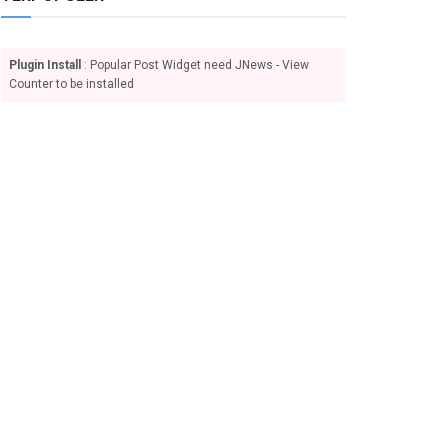
Plugin Install
: Popular Post Widget need JNews - View
Counter to be installed