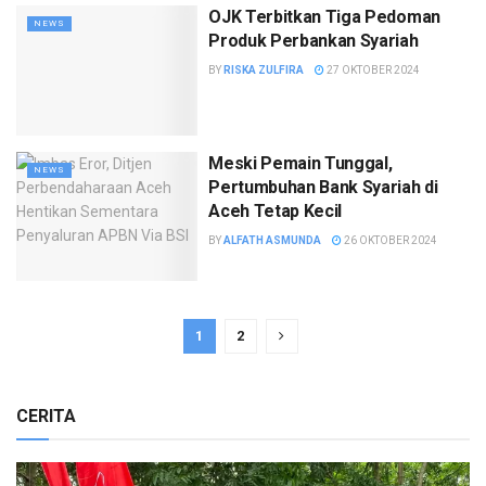
OJK Terbitkan Tiga Pedoman
NEWS
Produk Perbankan Syariah
BY
RISKA ZULFIRA
27 OKTOBER 2024
Meski Pemain Tunggal,
NEWS
Pertumbuhan Bank Syariah di
Aceh Tetap Kecil
BY
ALFATH ASMUNDA
26 OKTOBER 2024
1
2
CERITA