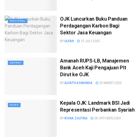
OJK Luncurkan Buku Panduan
NASIONAL
Perdagangan Karbon Bagi
Sektor Jasa Keuangan
BY
ULFAH
15 JULI 2025
Amanah RUPS-LB, Manajemen
DAERAH
Bank Aceh Kaji Pengajuan Plt
Dirut ke OJK
BY
ALFATH ASMUNDA
29 MARET 2025
Kepala OJK: Landmark BSI Jadi
NEWS
Representasi Perbankan Syariah
BY
RISKA ZULFIRA
28 OKTOBER 2024