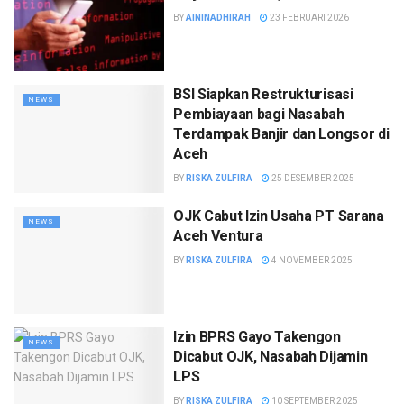
BY
AININADHIRAH
23 FEBRUARI 2026
BSI Siapkan Restrukturisasi
NEWS
Pembiayaan bagi Nasabah
Terdampak Banjir dan Longsor di
Aceh
BY
RISKA ZULFIRA
25 DESEMBER 2025
OJK Cabut Izin Usaha PT Sarana
NEWS
Aceh Ventura
BY
RISKA ZULFIRA
4 NOVEMBER 2025
Izin BPRS Gayo Takengon
NEWS
Dicabut OJK, Nasabah Dijamin
LPS
BY
RISKA ZULFIRA
10 SEPTEMBER 2025