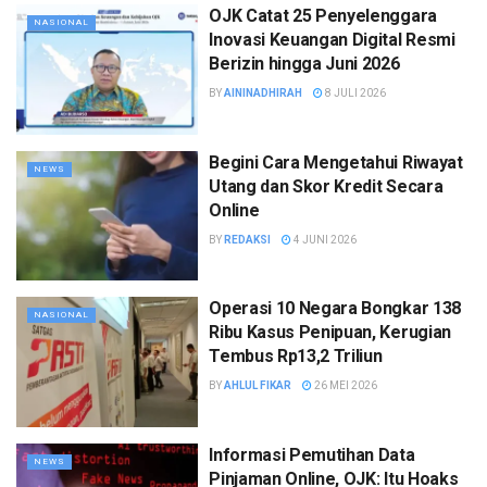
OJK Catat 25 Penyelenggara
NASIONAL
Inovasi Keuangan Digital Resmi
Berizin hingga Juni 2026
BY
AININADHIRAH
8 JULI 2026
Begini Cara Mengetahui Riwayat
NEWS
Utang dan Skor Kredit Secara
Online
BY
REDAKSI
4 JUNI 2026
Operasi 10 Negara Bongkar 138
NASIONAL
Ribu Kasus Penipuan, Kerugian
Tembus Rp13,2 Triliun
BY
AHLUL FIKAR
26 MEI 2026
Informasi Pemutihan Data
NEWS
Pinjaman Online, OJK: Itu Hoaks