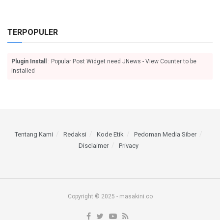
TERPOPULER
Plugin Install
: Popular Post Widget need JNews - View Counter to be
installed
Tentang Kami
Redaksi
Kode Etik
Pedoman Media Siber
Disclaimer
Privacy
Copyright © 2025 - masakini.co