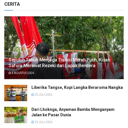
CERITA
Sepuluh Tahun Menjaga Tradisi Merah Putih, Kisah
Safura Merawat Rezeki dari Lapak Bendera
4 AGUSTUS 2026
Liberika Tangse, Kopi Langka Beraroma Nangka
20 JULI 2026
Dari Lhoknga, Anyaman Bambu Menganyam
Jalan ke Pasar Dunia
19 JULI 2026