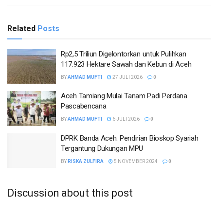
Related
Posts
Rp2,5 Triliun Digelontorkan untuk Pulihkan
117.923 Hektare Sawah dan Kebun di Aceh
BY
AHMAD MUFTI
27 JULI 2026
0
Aceh Tamiang Mulai Tanam Padi Perdana
Pascabencana
BY
AHMAD MUFTI
6 JULI 2026
0
DPRK Banda Aceh: Pendirian Bioskop Syariah
Tergantung Dukungan MPU
BY
RISKA ZULFIRA
5 NOVEMBER 2024
0
Discussion about this post