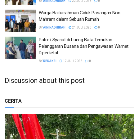
BY
AININADHIRAH
22 JULI 2026
0
Warga Baiturrahman Ciduk Pasangan Non
Mahram dalam Sebuah Rumah
BY
AININADHIRAH
21 JULI 2026
0
Patroli Syariat di Lueng Bata Temukan
Pelanggaran Busana dan Pengawasan Warnet
Diperketat
BY
REDAKSI
17 JULI 2026
0
Discussion about this post
CERITA