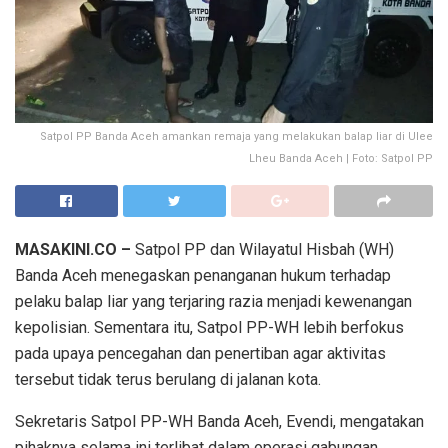
Satpol PP Banda Aceh amankan remaja yang melakukan balap liar di Ulee
Lheu Banda Aceh | Foto: Satpol PP
MASAKINI.CO –
Satpol PP dan Wilayatul Hisbah (WH)
Banda Aceh menegaskan penanganan hukum terhadap
pelaku balap liar yang terjaring razia menjadi kewenangan
kepolisian. Sementara itu, Satpol PP-WH lebih berfokus
pada upaya pencegahan dan penertiban agar aktivitas
tersebut tidak terus berulang di jalanan kota.
Sekretaris Satpol PP-WH Banda Aceh, Evendi, mengatakan
pihaknya selama ini terlibat dalam operasi gabungan