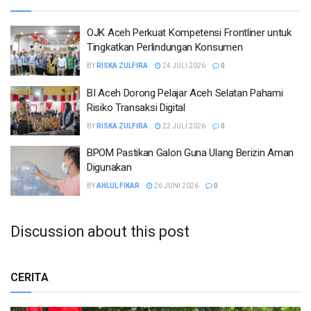
OJK Aceh Perkuat Kompetensi Frontliner untuk
Tingkatkan Perlindungan Konsumen
BY
RISKA ZULFIRA
24 JULI 2026
0
BI Aceh Dorong Pelajar Aceh Selatan Pahami
Risiko Transaksi Digital
BY
RISKA ZULFIRA
22 JULI 2026
0
BPOM Pastikan Galon Guna Ulang Berizin Aman
Digunakan
BY
AHLUL FIKAR
26 JUNI 2026
0
Discussion about this post
CERITA