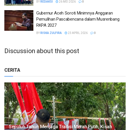
BY
REDAKSI
26 MEI 2026
0
Gubernur Aceh Soroti Minimnya Anggaran
Pemulihan Pascabencana dalam Musrenbang
RKPA 2027
BY
RISKA ZULFIRA
23 APRIL 2026
0
Discussion about this post
CERITA
Sepuluh Tahun Menjaga Tradisi Merah Putih, Kisah