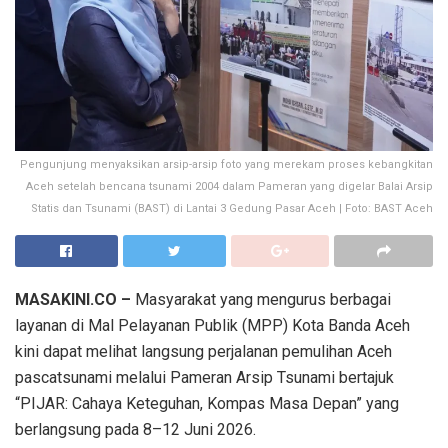
Pengunjung menyaksikan arsip-arsip foto yang merekam proses kebangkitan
Aceh setelah bencana tsunami 2004 dalam Pameran yang digelar Balai Arsip
Statis dan Tsunami (BAST) di Lantai 3 Gedung Pasar Aceh | Foto: BAST Aceh
MASAKINI.CO –
Masyarakat yang mengurus berbagai
layanan di Mal Pelayanan Publik (MPP) Kota Banda Aceh
kini dapat melihat langsung perjalanan pemulihan Aceh
pascatsunami melalui Pameran Arsip Tsunami bertajuk
“PIJAR: Cahaya Keteguhan, Kompas Masa Depan” yang
berlangsung pada 8–12 Juni 2026.