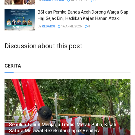
BY
RISKA ZULFIRA
14 MEI 2026
0
BSI dan Pemko Banda Aceh Dorong Warga Siap
Haji Sejak Dini, Hadirkan Kajian Hanan Attaki
BY
REDAKSI
16 APRIL 2026
0
Discussion about this post
CERITA
Sepuluh Tahun Menjaga Tradisi Merah Putih, Kisah
Safura Merawat Rezeki dari Lapak Bendera