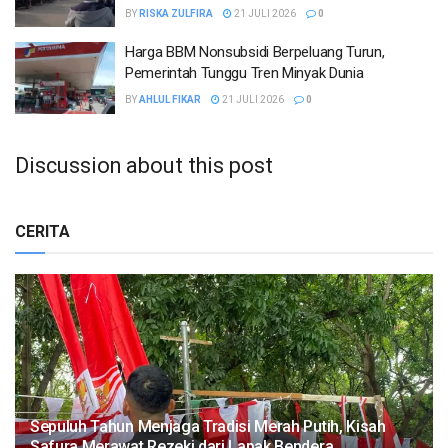
BY
RISKA ZULFIRA
21 JULI 2026
0
Harga BBM Nonsubsidi Berpeluang Turun,
Pemerintah Tunggu Tren Minyak Dunia
BY
AHLUL FIKAR
21 JULI 2026
0
Discussion about this post
CERITA
Sepuluh Tahun Menjaga Tradisi Merah Putih, Kisah
Safura Merawat Rezeki dari Lapak Bendera