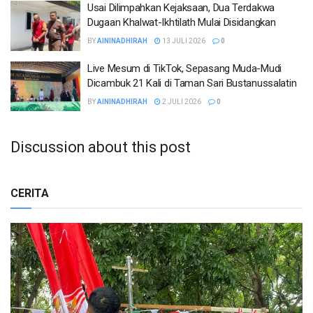
Usai Dilimpahkan Kejaksaan, Dua Terdakwa
Dugaan Khalwat-Ikhtilath Mulai Disidangkan
BY
AININADHIRAH
13 JULI 2026
0
Live Mesum di TikTok, Sepasang Muda-Mudi
Dicambuk 21 Kali di Taman Sari Bustanussalatin
BY
AININADHIRAH
2 JULI 2026
0
Discussion about this post
CERITA