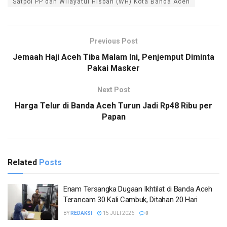
Satpol PP dan Wilayatul Hisbah (WH) Kota Banda Aceh
Previous Post
Jemaah Haji Aceh Tiba Malam Ini, Penjemput Diminta
Pakai Masker
Next Post
Harga Telur di Banda Aceh Turun Jadi Rp48 Ribu per
Papan
Related
Posts
Enam Tersangka Dugaan Ikhtilat di Banda Aceh
Terancam 30 Kali Cambuk, Ditahan 20 Hari
BY
REDAKSI
15 JULI 2026
0