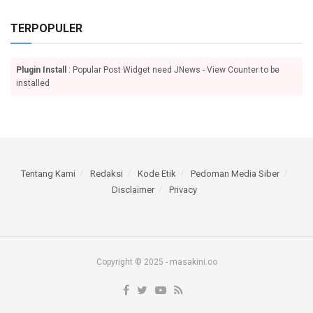
TERPOPULER
Plugin Install
: Popular Post Widget need JNews - View Counter to be
installed
Tentang Kami
Redaksi
Kode Etik
Pedoman Media Siber
Disclaimer
Privacy
Copyright © 2025 - masakini.co