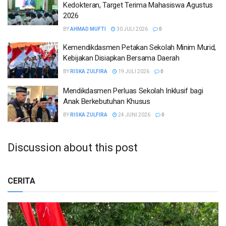
Kedokteran, Target Terima Mahasiswa Agustus
2026
BY
AHMAD MUFTI
30 JULI 2026
0
Kemendikdasmen Petakan Sekolah Minim Murid,
Kebijakan Disiapkan Bersama Daerah
BY
RISKA ZULFIRA
19 JULI 2026
0
Mendikdasmen Perluas Sekolah Inklusif bagi
Anak Berkebutuhan Khusus
BY
RISKA ZULFIRA
24 JUNI 2026
0
Discussion about this post
CERITA