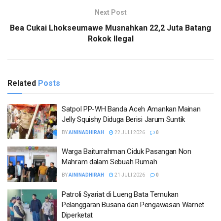
Next Post
Bea Cukai Lhokseumawe Musnahkan 22,2 Juta Batang
Rokok Ilegal
Related
Posts
Satpol PP-WH Banda Aceh Amankan Mainan
Jelly Squishy Diduga Berisi Jarum Suntik
BY
AININADHIRAH
22 JULI 2026
0
Warga Baiturrahman Ciduk Pasangan Non
Mahram dalam Sebuah Rumah
BY
AININADHIRAH
21 JULI 2026
0
Patroli Syariat di Lueng Bata Temukan
Pelanggaran Busana dan Pengawasan Warnet
Diperketat