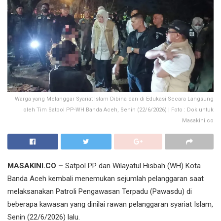
Warga yang Melanggar Syariat Islam Dibina dan di Edukasi Secara Langsung
oleh Tim Satpol PP-WH Banda Aceh, Senin (22/6/2026) | Foto : Dok untuk
Masakini.co
MASAKINI.CO –
Satpol PP dan Wilayatul Hisbah (WH) Kota
Banda Aceh kembali menemukan sejumlah pelanggaran saat
melaksanakan Patroli Pengawasan Terpadu (Pawasdu) di
beberapa kawasan yang dinilai rawan pelanggaran syariat Islam,
Senin (22/6/2026) lalu.