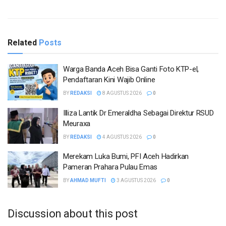
Related
Posts
Warga Banda Aceh Bisa Ganti Foto KTP-el,
Pendaftaran Kini Wajib Online
BY
REDAKSI
8 AGUSTUS 2026
0
Illiza Lantik Dr Emeraldha Sebagai Direktur RSUD
Meuraxa
BY
REDAKSI
4 AGUSTUS 2026
0
Merekam Luka Bumi, PFI Aceh Hadirkan
Pameran Prahara Pulau Emas
BY
AHMAD MUFTI
3 AGUSTUS 2026
0
Discussion about this post