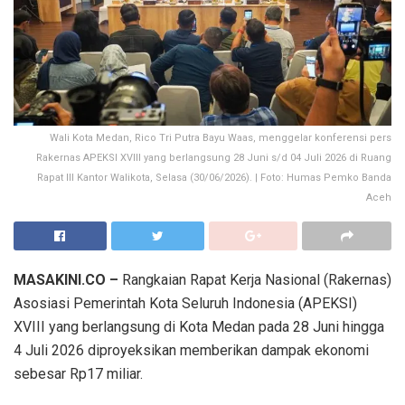
Wali Kota Medan, Rico Tri Putra Bayu Waas, menggelar konferensi pers
Rakernas APEKSI XVIII yang berlangsung 28 Juni s/d 04 Juli 2026 di Ruang
Rapat III Kantor Walikota, Selasa (30/06/2026). | Foto: Humas Pemko Banda
Aceh
MASAKINI.CO –
Rangkaian Rapat Kerja Nasional (Rakernas)
Asosiasi Pemerintah Kota Seluruh Indonesia (APEKSI)
XVIII yang berlangsung di Kota Medan pada 28 Juni hingga
4 Juli 2026 diproyeksikan memberikan dampak ekonomi
sebesar Rp17 miliar.