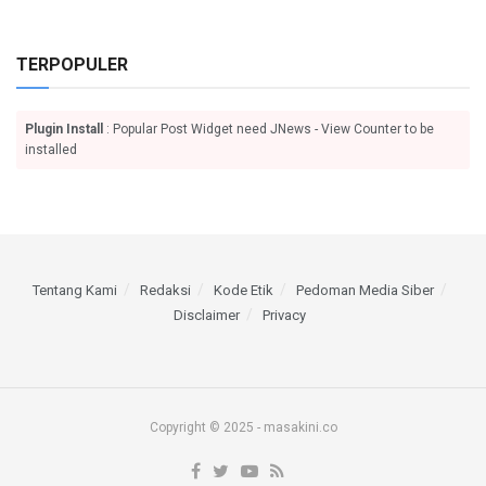
TERPOPULER
Plugin Install
: Popular Post Widget need JNews - View Counter to be
installed
Tentang Kami
Redaksi
Kode Etik
Pedoman Media Siber
Disclaimer
Privacy
Copyright © 2025 - masakini.co