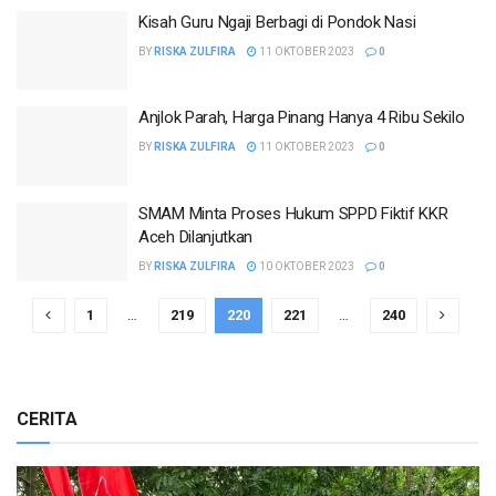
Kisah Guru Ngaji Berbagi di Pondok Nasi
BY
RISKA ZULFIRA
11 OKTOBER 2023
0
Anjlok Parah, Harga Pinang Hanya 4 Ribu Sekilo
BY
RISKA ZULFIRA
11 OKTOBER 2023
0
SMAM Minta Proses Hukum SPPD Fiktif KKR
Aceh Dilanjutkan
BY
RISKA ZULFIRA
10 OKTOBER 2023
0
1
…
219
220
221
…
240
CERITA