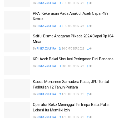
BY
RISKA ZULFIRA
21 OKTOBER 2023
0
PPA: Kekerasan Pada Anak di Aceh Capai 489
Kasus
BY
RISKA ZULFIRA
21 OKTOBER 2023
0
Saiful Bismi: Anggaran Pilkada 2024 Capai Rp184
Miliar
BY
RISKA ZULFIRA
20 OKTOBER 2023
0
KPI Aceh Bakal Simulasi Peringatan Dini Bencana
BY
RISKA ZULFIRA
20 OKTOBER 2023
0
Kasus Monumen Samudera Pasai, JPU Tuntut
Fadhullah 12 Tahun Penjara
BY
RISKA ZULFIRA
17 OKTOBER 2023
0
Operator Beko Meninggal Tertimpa Batu, Polisi:
Lokasi Itu Memiliki Izin
BY
RISKA ZULFIRA
17 OKTOBER 2023
0