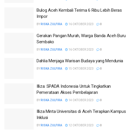
Bulog Aceh Kembali Terima 6 Ribu Lebih Beras
Impor
BY
RISKA ZULFIRA
16 OKTOBER 2023
0
Gerakan Pangan Murah, Warga Banda Aceh Buru
Sembako
BY
RISKA ZULFIRA
16 OKTOBER 2023
0
Dahlia Menjaga Warisan Budaya yang Mendunia
BY
RISKA ZULFIRA
15 OKTOBER 2023
0
Illiza: SPADA Indonesia Untuk Tingkatkan
Pemerataan Akses Pembelajaran
BY
RISKA ZULFIRA
14 OKTOBER 2023
0
Illiza Minta Universitas di Aceh Terapkan Kampus
Inklusi
BY
RISKA ZULFIRA
12 OKTOBER 2023
0