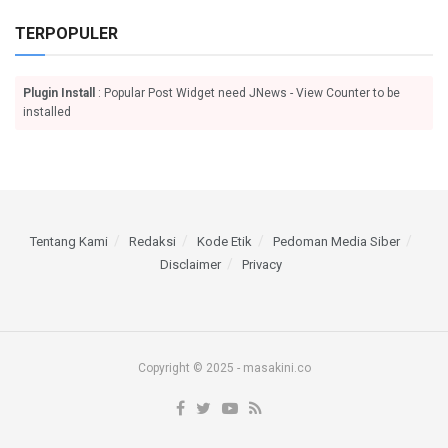
TERPOPULER
Plugin Install
: Popular Post Widget need JNews - View Counter to be
installed
Tentang Kami
Redaksi
Kode Etik
Pedoman Media Siber
Disclaimer
Privacy
Copyright © 2025 - masakini.co