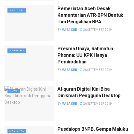
Pemerintah Aceh Desak
NASIONAL
Kementerian ATR-BPN Bentuk
Tim Pengalihan BPA
BY
MASA KINI
26 SEPTEMBER 2019
Presma Unaya, Rahmatun
HEADLINE
Phonna: UU KPK Hanya
Pembodohan
BY
MASA KINI
26 SEPTEMBER 2019
Al-quran Digital Kini Bisa
NEWS
Dinikmati Pengguna Desktop
BY
MASA KINI
26 SEPTEMBER 2019
Pusdalops BNPB, Gempa Maluku
NASIONAL