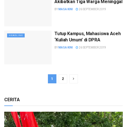
Akibatkan Tiga Warga Meninggal
BY
MASA KINI
26 SEPTEMBER 2019
Tutup Kampus, Mahasiswa Aceh
HEADLINE
‘Kuliah Umum’ di DPRA
BY
MASA KINI
26 SEPTEMBER 2019
1
2
CERITA