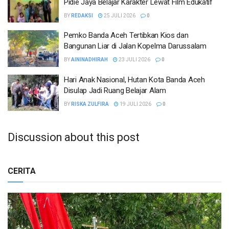
Pidie Jaya Belajar Karakter Lewat Film Edukatif
BY
REDAKSI
25 JULI 2026
0
Pemko Banda Aceh Tertibkan Kios dan
Bangunan Liar di Jalan Kopelma Darussalam
BY
AININADHIRAH
23 JULI 2026
0
Hari Anak Nasional, Hutan Kota Banda Aceh
Disulap Jadi Ruang Belajar Alam
BY
RISKA ZULFIRA
19 JULI 2026
0
Discussion about this post
CERITA