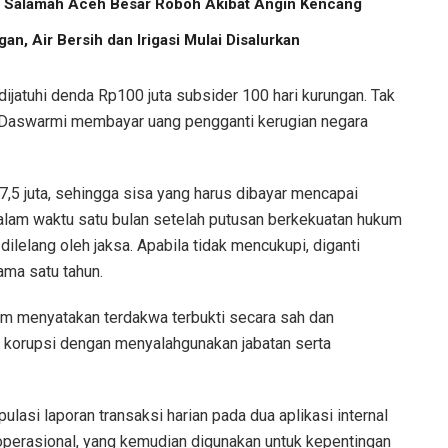
us Salamah Aceh Besar Roboh Akibat Angin Kencang
an, Air Bersih dan Irigasi Mulai Disalurkan
 dijatuhi denda Rp100 juta subsider 100 hari kurungan. Tak
n Daswarmi membayar uang pengganti kerugian negara
67,5 juta, sehingga sisa yang harus dibayar mencapai
 dalam waktu satu bulan setelah putusan berkekuatan hukum
 dilelang oleh jaksa. Apabila tidak mencukupi, diganti
ama satu tahun.
im menyatakan terdakwa terbukti secara sah dan
 korupsi dengan menyalahgunakan jabatan serta
asi laporan transaksi harian pada dua aplikasi internal
operasional, yang kemudian digunakan untuk kepentingan