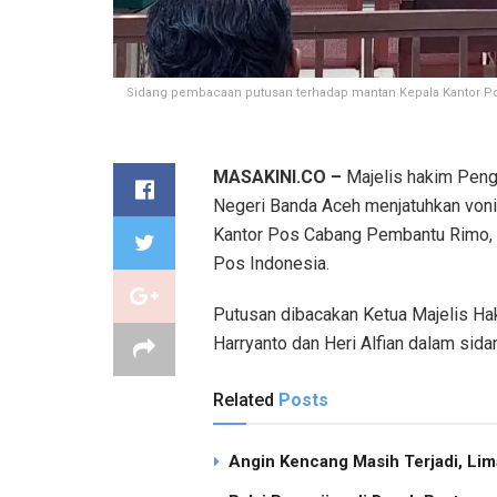
Sidang pembacaan putusan terhadap mantan Kepala Kantor Po
MASAKINI.CO –
Majelis hakim Penga
Negeri Banda Aceh menjatuhkan voni
Kantor Pos Cabang Pembantu Rimo, A
Pos Indonesia.
Putusan dibacakan Ketua Majelis Ha
Harryanto dan Heri Alfian dalam sid
Related
Posts
Angin Kencang Masih Terjadi, Li