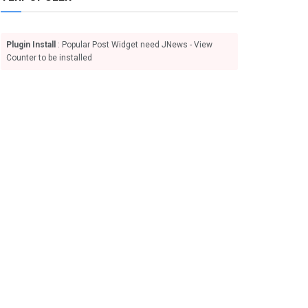
Plugin Install
: Popular Post Widget need JNews - View
Counter to be installed