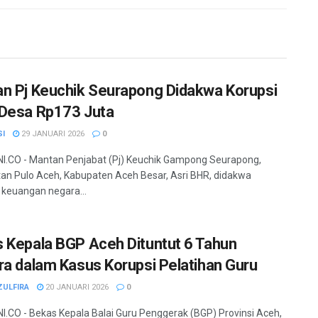
n Pj Keuchik Seurapong Didakwa Korupsi
Desa Rp173 Juta
SI
29 JANUARI 2026
0
.CO - Mantan Penjabat (Pj) Keuchik Gampong Seurapong,
n Pulo Aceh, Kabupaten Aceh Besar, Asri BHR, didakwa
 keuangan negara...
 Kepala BGP Aceh Dituntut 6 Tahun
ra dalam Kasus Korupsi Pelatihan Guru
ZULFIRA
20 JANUARI 2026
0
.CO - Bekas Kepala Balai Guru Penggerak (BGP) Provinsi Aceh,