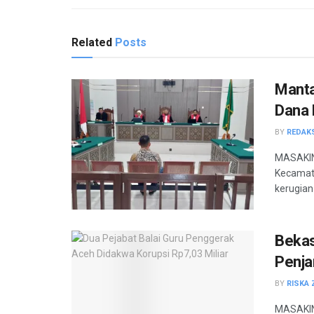
Related
Posts
Manta
Dana 
BY
REDAK
MASAKINI
Kecamata
kerugian
Bekas
Penja
BY
RISKA 
MASAKINI