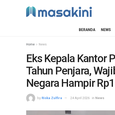
BERANDA
NEWS
Home
News
Eks Kepala Kantor 
Tahun Penjara, Waj
Negara Hampir Rp1 
by
Riska Zulfira
24 April 2026
in
News