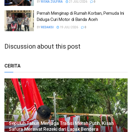
BY
RISKA ZULFIRA
21 JULI 2026
0
Pernah Menginap di Rumah Korban, Pemuda Ini
Diduga Curi Motor di Banda Aceh
BY
REDAKSI
19 JULI 2026
0
Discussion about this post
CERITA
Sepuluh Tahun Menjaga Tradisi Merah Putih, Kisah
Safura Merawat Rezeki dari Lapak Bendera