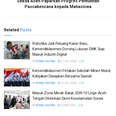
Sekda Aceh Paparkan Progres Pemulihan
Pascabencana kepada Mahasiswa
Related
Posts
Robotika Jadi Peluang Karier Baru,
Kemendikdasmen Dorong Lulusan SMK Siap
Masuk Industri Digital
BY
RISKA ZULFIRA
21 JULI 2026
0
Kemendikdasmen Petakan Sekolah Minim Murid,
Kebijakan Disiapkan Bersama Daerah
BY
RISKA ZULFIRA
19 JULI 2026
0
Masuk Zona Merah Banjir, SDN 10 Linge Aceh
Tengah Direlokasi Demi Keselamatan Siswa
BY
RISKA ZULFIRA
31 MEI 2026
0