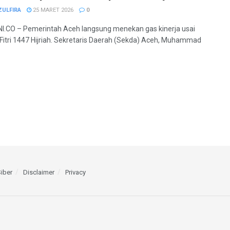
ZULFIRA
25 MARET 2026
0
.CO – Pemerintah Aceh langsung menekan gas kinerja usai
ul Fitri 1447 Hijriah. Sekretaris Daerah (Sekda) Aceh, Muhammad
iber
Disclaimer
Privacy