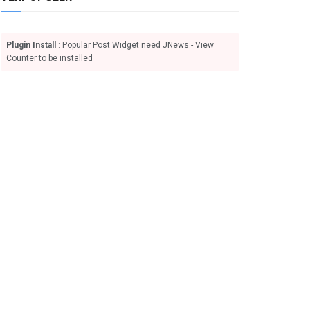
Plugin Install
: Popular Post Widget need JNews - View
Counter to be installed