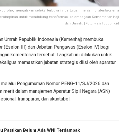
ugroho, mengatakan seleksi terbuka ini bertujuan menjaring talenta-talenta
s kepemimpinan untuk mendukung transformasi kelembagaan Kementerian Haji
dan Umrah. | Foto: via infopublik.id
an Umrah Republik Indonesia (Kemenhaj) membuka
or (Eselon III) dan Jabatan Pengawas (Eselon IV) bagi
ngan kementerian tersebut. Langkah ini dilakukan untuk
kaligus memastikan jabatan strategis diisi oleh aparatur
an melalui Pengumuman Nomor PENG-11/SJ/2026 dan
m merit dalam manajemen Aparatur Sipil Negara (ASN)
sional, transparan, dan akuntabel.
u Pastikan Belum Ada WNI Terdampak