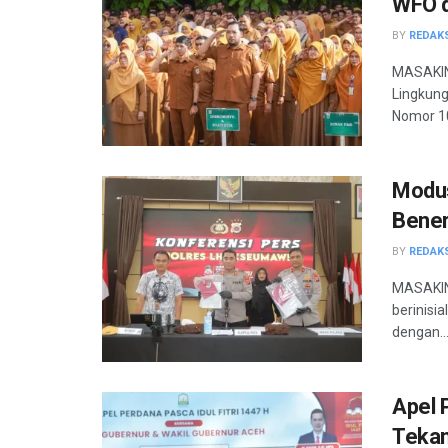
WFO 
BY
REDAK
MASAKINI
Lingkung
Nomor 10
Modus
Bener
BY
REDAK
MASAKINI
berinisi
dengan..
Apel 
Tekan