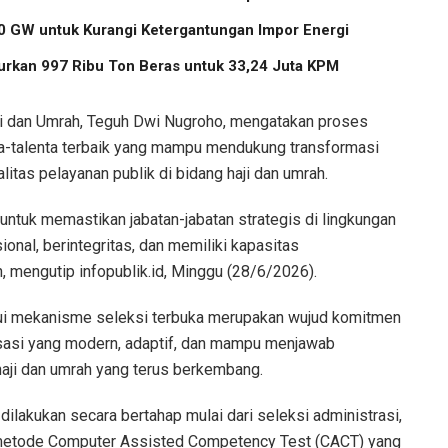
 GW untuk Kurangi Ketergantungan Impor Energi
urkan 997 Ribu Ton Beras untuk 33,24 Juta KPM
ji dan Umrah, Teguh Dwi Nugroho, mengatakan proses
enta-talenta terbaik yang mampu mendukung transformasi
itas pelayanan publik di bidang haji dan umrah.
 untuk memastikan jabatan-jabatan strategis di lingkungan
onal, berintegritas, dan memiliki kapasitas
, mengutip infopublik.id, Minggu (28/6/2026).
lui mekanisme seleksi terbuka merupakan wujud komitmen
asi yang modern, adaptif, dan mampu menjawab
aji dan umrah yang terus berkembang.
dilakukan secara bertahap mulai dari seleksi administrasi,
etode Computer Assisted Competency Test (CACT) yang