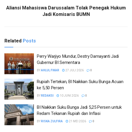
Aliansi Mahasiswa Darussalam Tolak Penegak Hukum
Jadi Komisaris BUMN
Related
Posts
Perry Warjiyo Mundur, Destry Damayanti Jadi
Gubernur BI Sementara
BY
AHLUL FIKAR
27 JULI 2026
0
Rupiah Tertekan, BI Naikkan Suku Bunga Acuan
ke 5,50 Persen
BY
REDAKSI
10 JUNI 2026
0
BI Naikkan Suku Bunga Jadi 5,25 Persen untuk
Redam Tekanan Rupiah dan Inflasi
BY
RISKA ZULFIRA
21 MEI 2026
0