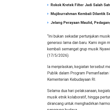
Rokok Kretek Filter Jadi Salah S
Mujiburrahman Kembali Dilantik S
Jelang Perayaan Maulid, Pedagang
“Ini bukan sekadar pertunjukan mus
generasi lama dan baru. Kami ingin
kembali semangat grup musik Nyawöu
(17/5/2026).
Ia menjelaskan, kegiatan tersebut 
Publik dalam Program Pemanfaatan 
Kementerian Kebudayaan RI.
Selama dua hari pelaksanaan, kegiata
musik etnik kolaboratif, hingga pert
dirancang untuk menghadirkan harmo
panggung budaya.