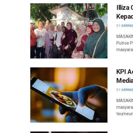
Illiz
Kepad
BY
AININA
MASAKINI
Putroe P
masyarak
KPI A
Media
BY
AININA
MASAKINI
masyarak
teumeuna