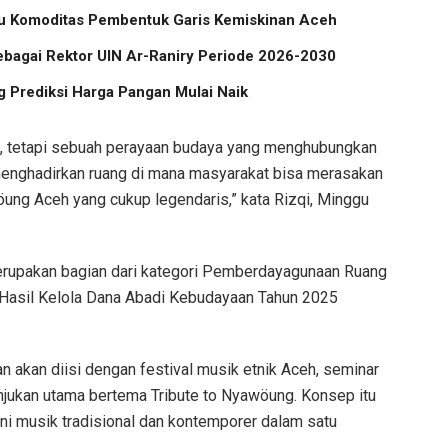
atu Komoditas Pembentuk Garis Kemiskinan Aceh
ebagai Rektor UIN Ar-Raniry Periode 2026-2030
 Prediksi Harga Pangan Mulai Naik
ik, tetapi sebuah perayaan budaya yang menghubungkan
 menghadirkan ruang di mana masyarakat bisa merasakan
ng Aceh yang cukup legendaris,” kata Rizqi, Minggu
merupakan bagian dari kategori Pemberdayagunaan Ruang
Hasil Kelola Dana Abadi Kebudayaan Tahun 2025
n akan diisi dengan festival musik etnik Aceh, seminar
unjukan utama bertema Tribute to Nyawöung. Konsep itu
ni musik tradisional dan kontemporer dalam satu