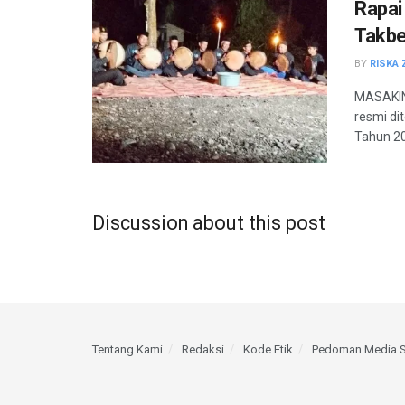
Rapai
Takbe
BY
RISKA 
MASAKINI
resmi di
Tahun 20
Discussion about this post
Tentang Kami
Redaksi
Kode Etik
Pedoman Media S