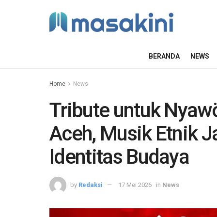
BERANDA
NEWS
Home
News
Tribute untuk Nyaw
Aceh, Musik Etnik 
Identitas Budaya
by
Redaksi
17 Mei 2026
in
News