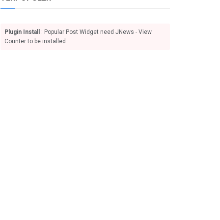
Plugin Install
: Popular Post Widget need JNews - View
Counter to be installed