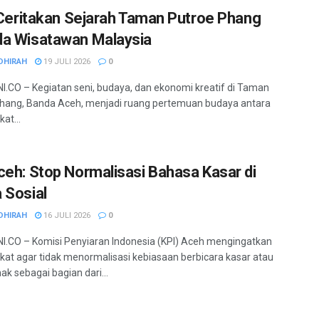
a Ceritakan Sejarah Taman Putroe Phang
a Wisatawan Malaysia
DHIRAH
19 JULI 2026
0
.CO – Kegiatan seni, budaya, dan ekonomi kreatif di Taman
hang, Banda Aceh, menjadi ruang pertemuan budaya antara
at...
ceh: Stop Normalisasi Bahasa Kasar di
 Sosial
DHIRAH
16 JULI 2026
0
.CO – Komisi Penyiaran Indonesia (KPI) Aceh mengingatkan
at agar tidak menormalisasi kebiasaan berbicara kasar atau
k sebagai bagian dari...