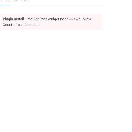
Plugin Install
: Popular Post Widget need JNews - View
Counter to be installed