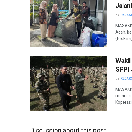
Jalani
BY
REDAK
MASAKIN
Aceh, be
(Proklim)
Wakil
SPPI 
BY
REDAK
MASAKINI
mendoro
Koperasi
Discussion about this post