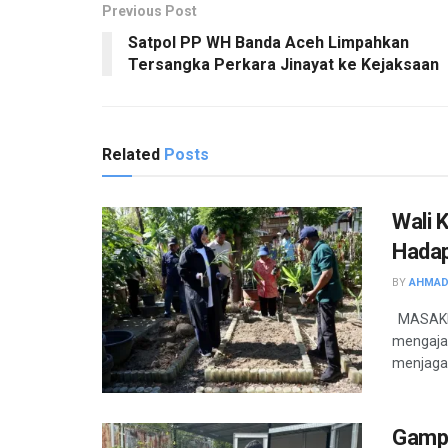
Previous Post
Satpol PP WH Banda Aceh Limpahkan
Tersangka Perkara Jinayat ke Kejaksaan
Related
Posts
Wali 
Hadap
BY
AHMAD
MASAKINI
mengaja
menjaga 
Gampo