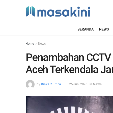
BERANDA
NEWS
Home
News
Penambahan CCTV d
Aceh Terkendala Jar
by
Riska Zulfira
25 Juni 2026
in
News