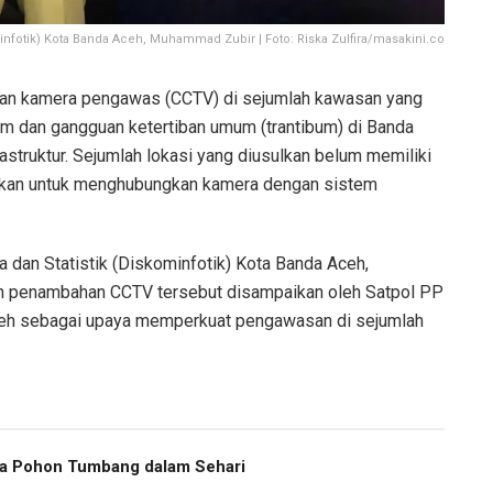
minfotik) Kota Banda Aceh, Muhammad Zubir | Foto: Riska Zulfira/masakini.co
n kamera pengawas (CCTV) di sejumlah kawasan yang
lam dan gangguan ketertiban umum (trantibum) di Banda
struktur. Sejumlah lokasi yang diusulkan belum memiliki
tuhkan untuk menghubungkan kamera dengan sistem
a dan Statistik (Diskominfotik) Kota Banda Aceh,
 penambahan CCTV tersebut disampaikan oleh Satpol PP
ceh sebagai upaya memperkuat pengawasan di sejumlah
ma Pohon Tumbang dalam Sehari