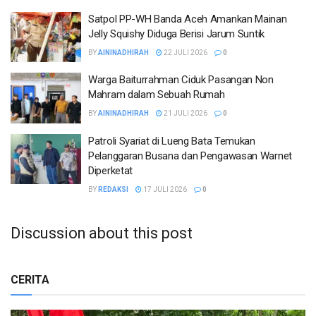
Satpol PP-WH Banda Aceh Amankan Mainan
Jelly Squishy Diduga Berisi Jarum Suntik
BY
AININADHIRAH
22 JULI 2026
0
Warga Baiturrahman Ciduk Pasangan Non
Mahram dalam Sebuah Rumah
BY
AININADHIRAH
21 JULI 2026
0
Patroli Syariat di Lueng Bata Temukan
Pelanggaran Busana dan Pengawasan Warnet
Diperketat
BY
REDAKSI
17 JULI 2026
0
Discussion about this post
CERITA