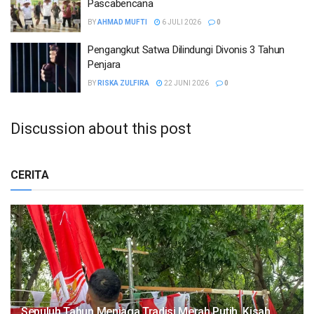
Pascabencana
BY
AHMAD MUFTI
6 JULI 2026
0
Pengangkut Satwa Dilindungi Divonis 3 Tahun
Penjara
BY
RISKA ZULFIRA
22 JUNI 2026
0
Discussion about this post
CERITA
Sepuluh Tahun Menjaga Tradisi Merah Putih, Kisah