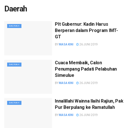
Daerah
Plt Gubernur: Kadin Harus
DAERAH
Berperan dalam Program IMT-
GT
BY
MASA KINI
26 JUNI 2019
Cuaca Membaik, Calon
DAERAH
Penumpang Padati Pelabuhan
Simeulue
BY
MASA KINI
26 JUNI 2019
Innalillahi Wainna Ilaihi Rajiun, Pak
DAERAH
Pur Berpulang ke Ramatullah
BY
MASA KINI
26 JUNI 2019