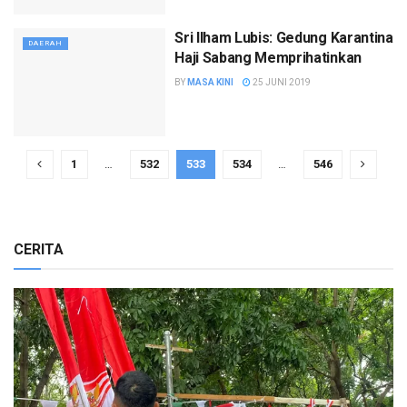
Sri Ilham Lubis: Gedung Karantina
DAERAH
Haji Sabang Memprihatinkan
BY
MASA KINI
25 JUNI 2019
1
…
532
533
534
…
546
CERITA