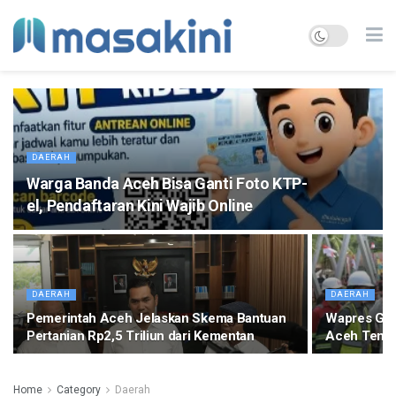
DAERAH
Warga Banda Aceh Bisa Ganti Foto KTP-
el, Pendaftaran Kini Wajib Online
DAERAH
DAERAH
Pemerintah Aceh Jelaskan Skema Bantuan
Wapres Gibr
Pertanian Rp2,5 Triliun dari Kementan
Aceh Tenga
Home
Category
Daerah